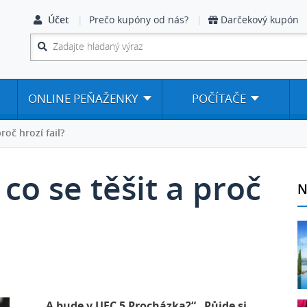
Účet
Prečo kupóny od nás?
Darčekový kupón
ONLINE PEŇAŽENKY
POČÍTAČE
roč hrozí fail?
co se těšit a proč
N
„...A bude v UFC 5 Procházka?“ „Půjde si