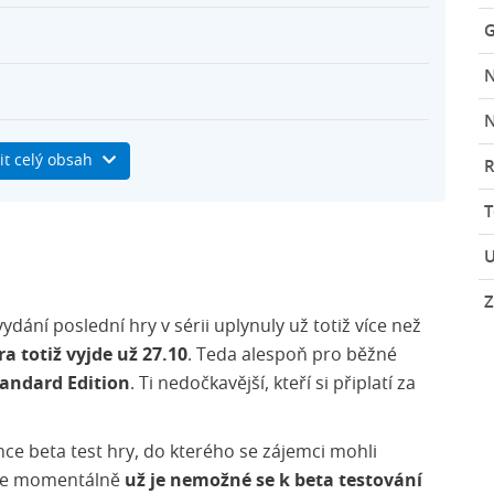
G
N
it celý obsah
R
U
Z
dání poslední hry v sérii uplynuly už totiž více než
ra totiž vyjde už
27.10
. Teda alespoň pro běžné
tandard Edition
. Ti nedočkavější, kteří si připlatí za
nce beta test hry, do kterého se zájemci mohli
, že momentálně
už je nemožné se k beta testování