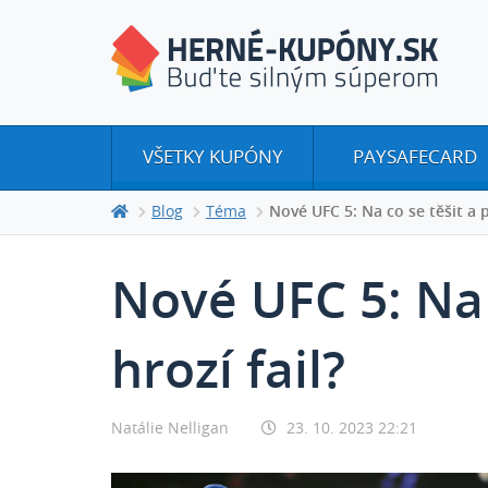
VŠETKY KUPÓNY
PAYSAFECARD
Blog
Téma
Nové UFC 5: Na co se těšit a p
Nové UFC 5: Na 
hrozí fail?
Natálie Nelligan
23. 10. 2023 22:21