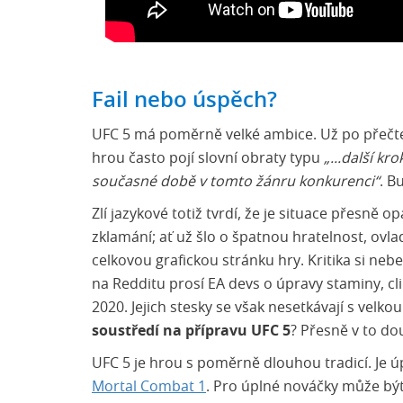
Fail nebo úspěch?
UFC 5 má poměrně velké ambice. Už po přečten
hrou často pojí slovní obraty typu
„...další kr
současné době v tomto žánru konkurenci“
. B
Zlí jazykové totiž tvrdí, že je situace přesně o
zklamání; ať už šlo o špatnou hratelnost, ovlad
celkovou grafickou stránku hry. Kritika si neb
na Redditu prosí EA devs o úpravy staminy, cli
2020. Jejich stesky se však nesetkávají s velk
soustředí na přípravu UFC 5
? Přesně v to dou
UFC 5 je hrou s poměrně dlouhou tradicí. Je 
Mortal Combat 1
. Pro úplné nováčky může bý