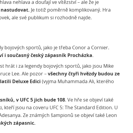
lava nehlava a doufají ve vítězství – ale že je
e nastudovat.
Je totiž poměrně komplikovaný. Hra
ovek, ale své publikum si rozhodně najde.
y bojových sportů, jako je třeba Conor a Cornier.
eví i současný český zápasník Procházka
.
t hrát i za legendy bojových sportů, jako jsou Mike
ruce Lee. Ale pozor –
všechny čtyři hvězdy budou ze
atili Deluxe Edici
(vyjma Muhammada Ali, kterého
sníků, v UFC 5 jich bude 108
. Ve hře se objeví také
 kteří jsou na coveru UFC 5: The Standard Edition. U
ael Adesanya. Ze známých šampionů se objeví také Leon
ských zápasnic.