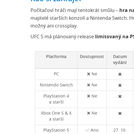
Počítačoví hráči mají tentokrát smůlu –
hra n
majitelé starších konzolí a Nintenda Switch. 
možný ani crossplay.
UFC 5 má plánovaný release
limitovaný na PS
Platforma
Dostupnost
Datum
vydání
PC
❌ Ne
✖️
Nintendo Switch
❌ Ne
✖️
PlayStation 4
❌ Ne
✖️
a starší
Xbox One S & X
❌ Ne
✖️
a starší
PlayStation 5
✅ Ano
27. 10.