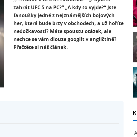
zahrát UFC 5 na PC?“ „A kdy to vyjde?“ Jste
fanoušky jedné z nejznámějších bojových
her, která bude brzy v obchodech, a už hoříte
nedočkavostí? Máte spoustu otázek, ale
nechce se vám dlouze googlit v angličtině?
Přečtěte si náš článek.
K
A