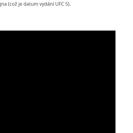
íjna (což je datum vydání UFC 5).