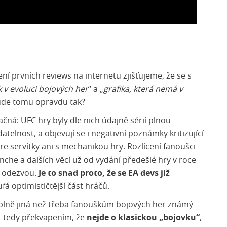
í prvních reviews na internetu zjišťujeme, že se s
ok v evoluci bojových her
“ a „
grafika, která nemá v
ude tomu opravdu tak?
pačná: UFC hry byly dle nich údajně sérií plnou
atelnost, a objevují se i negativní poznámky kritizující
ere servítky ani s mechanikou hry. Rozlícení fanoušci
nche a dalších věcí už od vydání předešlé hry v roce
ou odezvou.
Je to snad proto, že se EA devs již
fá optimističtější část hráčů.
úplně jiná než třeba fanouškům bojových her známý
t tedy překvapením, že
nejde o klasickou „bojovku“
,