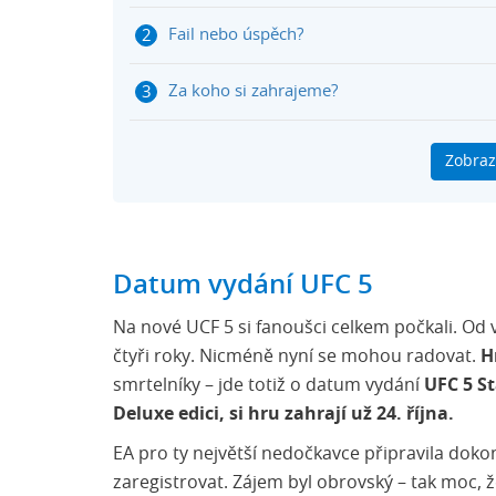
Fail nebo úspěch?
Za koho si zahrajeme?
Kdo si zahraje?
Zobraz
Dostupné verze UFC 5
Gameplay a grafika
Datum vydání UFC 5
Na nové UCF 5 si fanoušci celkem počkali. Od vy
čtyři roky. Nicméně nyní se mohou radovat.
H
smrtelníky – jde totiž o datum vydání
UFC 5 S
Deluxe edici, si hru zahrají už 24. října.
EA pro ty největší nedočkavce připravila doko
zaregistrovat. Zájem byl obrovský – tak moc