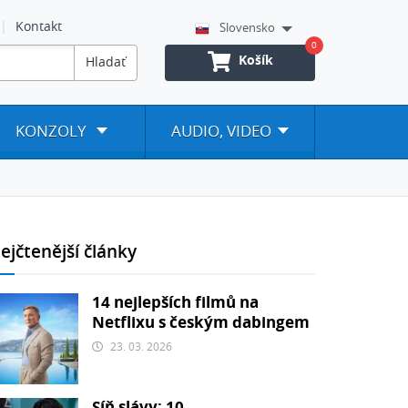
Kontakt
Slovensko
0
Košík
Hladať
KONZOLY
AUDIO, VIDEO
ejčtenější články
14 nejlepších filmů na
Netflixu s českým dabingem
23. 03. 2026
Síň slávy: 10