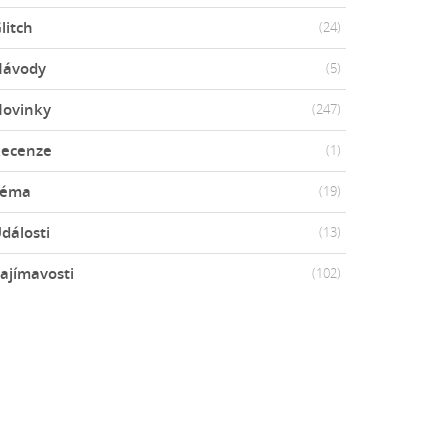
litch
(24)
Návody
(5)
ovinky
(247)
ecenze
(1)
Téma
(19)
dálosti
(13)
ajímavosti
(102)