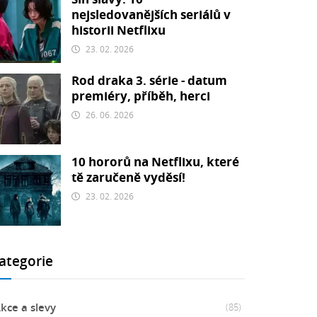
nejsledovanějších seriálů v
historii Netflixu
23. 02. 2026
Rod draka 3. série - datum
premiéry, příběh, herci
26. 06. 2026
10 hororů na Netflixu, které
tě zaručeně vyděsí!
23. 02. 2026
ategorie
kce a slevy
(85)