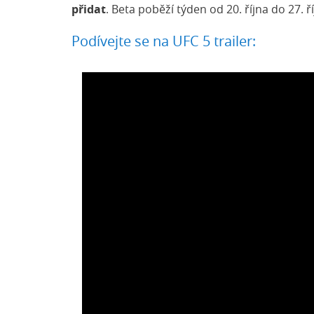
přidat
. Beta poběží týden od 20. října do 27. ř
Podívejte se na UFC 5 trailer: