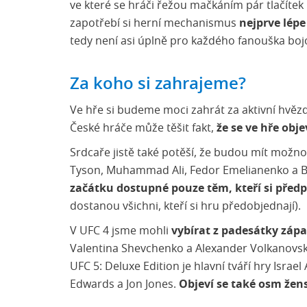
ve které se hráči řežou mačkáním pár tlačítek h
zapotřebí si herní mechanismus
nejprve lép
tedy není asi úplně pro každého fanouška boj
Za koho si zahrajeme?
Ve hře si budeme moci zahrát za aktivní hvězd
České hráče může těšit fakt,
že se ve hře obj
Srdcaře jistě také potěší, že budou mít možnos
Tyson, Muhammad Ali, Fedor Emelianenko a B
začátku dostupné pouze těm, kteří si předpl
dostanou všichni, kteří si hru předobjednají).
V UFC 4 jsme mohli
vybírat z padesátky zápa
Valentina Shevchenko a Alexander Volkanovski,
UFC 5: Deluxe Edition je hlavní tváří hry Isr
Edwards a Jon Jones.
Objeví se také osm žen