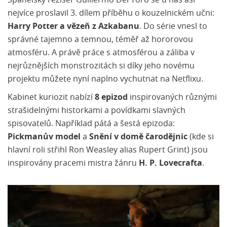
Španělský režisér Guillermo Del Toro se u nás asi
nejvíce proslavil 3. dílem příběhu o kouzelnickém učni:
Harry Potter a vězeň z Azkabanu
. Do série vnesl to
správné tajemno a temnou, téměř až hororovou
atmosféru. A právě práce s atmosférou a záliba v
nejrůznějších monstrozitách si díky jeho novému
projektu můžete nyní naplno vychutnat na Netflixu.
Kabinet kuriozit nabízí
8 epizod
inspirovaných různými
strašidelnými historkami a povídkami slavných
spisovatelů. Například pátá a šestá epizoda:
Pickmanův model
a
Snění v domě čarodějnic
(kde si
hlavní roli střihl Ron Weasley alias Rupert Grint) jsou
inspirovány pracemi mistra žánru
H. P. Lovecrafta
.