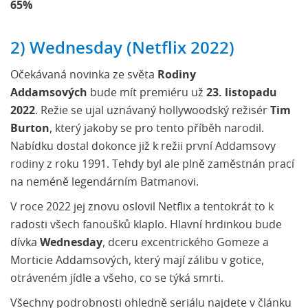
65%
2) Wednesday (Netflix 2022)
Očekávaná novinka ze světa
Rodiny
Addamsových
bude mít premiéru už
23. listopadu
2022
. Režie se ujal uznávaný hollywoodský režisér
Tim
Burton
, který jakoby se pro tento příběh narodil.
Nabídku dostal dokonce již k režii první Addamsovy
rodiny z roku 1991. Tehdy byl ale plně zaměstnán prací
na neméně legendárním Batmanovi.
V roce 2022 jej znovu oslovil Netflix a tentokrát to k
radosti všech fanoušků klaplo. Hlavní hrdinkou bude
dívka
Wednesday
, dceru excentrického Gomeze a
Morticie Addamsových, který mají zálibu v gotice,
otráveném jídle a všeho, co se týká smrti.
Všechny podrobnosti ohledně seriálu najdete v článku