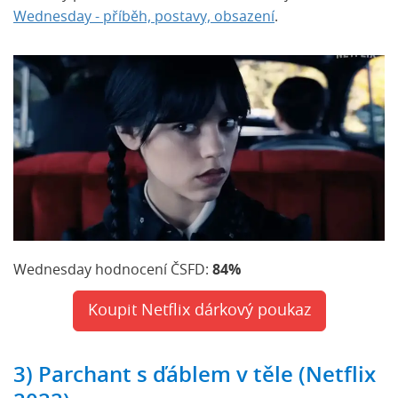
Wednesday - příběh, postavy, obsazení
.
Wednesday hodnocení ČSFD:
84%
Koupit Netflix dárkový poukaz
3) Parchant s ďáblem v těle (Netflix