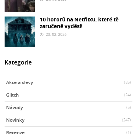
10 hororů na Netflixu, které tě
zaručeně vyděsí!
23. 02. 2026
Kategorie
Akce a slevy
(85)
Glitch
(24)
Návody
(5)
Novinky
(247)
Recenze
(1)