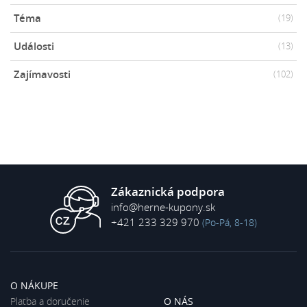
Téma
(19)
Události
(13)
Zajímavosti
(102)
Zákaznická podpora
info@herne-kupony.sk
+421 233 329 970
(Po-Pá, 8-18)
O NÁKUPE
Platba a doručenie
O NÁS