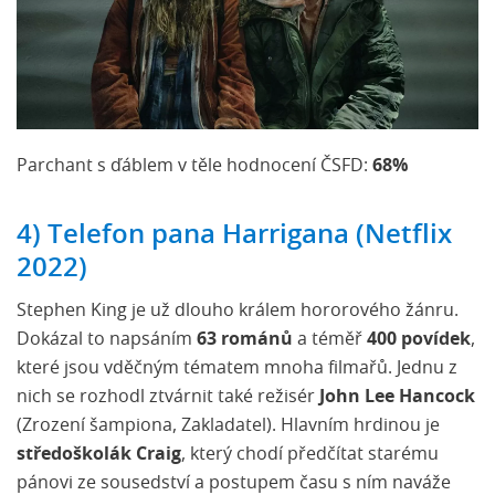
Parchant s ďáblem v těle hodnocení ČSFD:
68%
4) Telefon pana Harrigana (Netflix
2022)
Stephen King je už dlouho králem hororového žánru.
Dokázal to napsáním
63 románů
a téměř
400 povídek
,
které jsou vděčným tématem mnoha filmařů. Jednu z
nich se rozhodl ztvárnit také režisér
John Lee Hancock
(Zrození šampiona, Zakladatel). Hlavním hrdinou je
středoškolák Craig
, který chodí předčítat starému
pánovi ze sousedství a postupem času s ním naváže