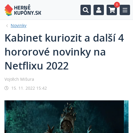
0
Togg
Novinky
Kabinet kuriozit a další 4
hororové novinky na
Netflixu 2022
Vojtěch Mišura
15. 11. 2022 15:42