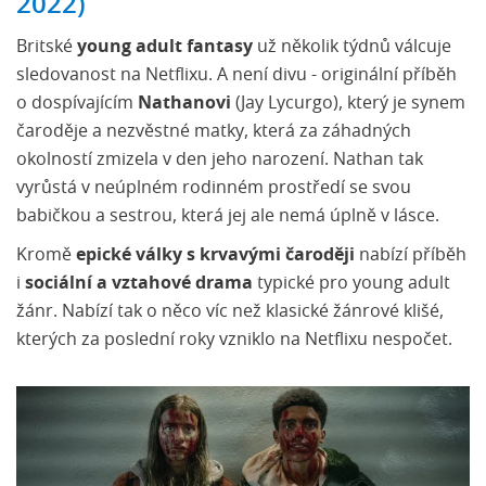
2022)
Britské
young adult fantasy
už několik týdnů válcuje
sledovanost na Netflixu. A není divu - originální příběh
o dospívajícím
Nathanovi
(Jay Lycurgo), který je synem
čaroděje a nezvěstné matky, která za záhadných
okolností zmizela v den jeho narození. Nathan tak
vyrůstá v neúplném rodinném prostředí se svou
babičkou a sestrou, která jej ale nemá úplně v lásce.
Kromě
epické války s krvavými čaroději
nabízí příběh
i
sociální a vztahové drama
typické pro young adult
žánr. Nabízí tak o něco víc než klasické žánrové klišé,
kterých za poslední roky vzniklo na Netflixu nespočet.