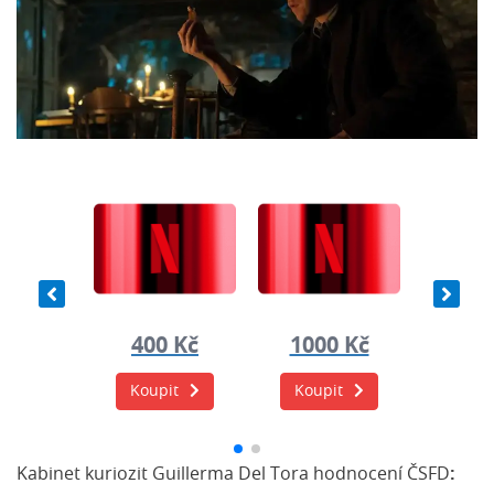
0 Kč
400 Kč
1000 Kč
400
it
Koupit
Koupit
Koup
Kabinet kuriozit Guillerma Del Tora hodnocení ČSFD
: