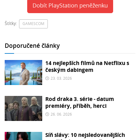
Dobít PlayStation peněženku
Štítky:
GAMESCOM
Doporučené články
14 nejlepších filmů na Netflixu s
českým dabingem
23. 03. 2026
Rod draka 3. série - datum
premiéry, příběh, herci
26. 06. 2026
Síň slávy: 10 nejsledovanějších