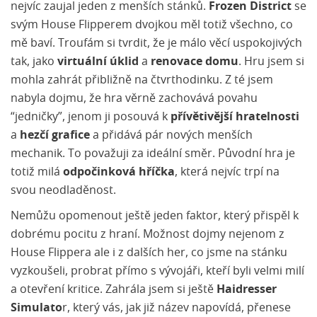
nejvíc zaujal jeden z menších stánků.
Frozen District
se
svým House Flipperem dvojkou měl totiž všechno, co
mě baví. Troufám si tvrdit, že je málo věcí uspokojivých
tak, jako
virtuální úklid
a
renovace domu
. Hru jsem si
mohla zahrát přibližně na čtvrthodinku. Z té jsem
nabyla dojmu, že hra věrně zachovává povahu
“jedničky”, jenom ji posouvá k
přívětivější hratelnosti
a
hezčí grafice
a přidává pár nových menších
mechanik. To považuji za ideální směr. Původní hra je
totiž milá
odpočinková hříčka
, která nejvíc trpí na
svou neodladěnost.
Nemůžu opomenout ještě jeden faktor, který přispěl k
dobrému pocitu z hraní. Možnost dojmy nejenom z
House Flippera ale i z dalších her, co jsme na stánku
vyzkoušeli, probrat přímo s vývojáři, kteří byli velmi milí
a otevření kritice. Zahrála jsem si ještě
Haidresser
Simulato
r, který vás, jak již název napovídá, přenese