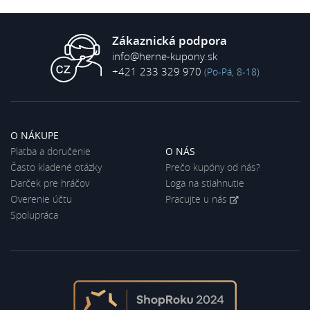
Zákaznická podpora
info@herne-kupony.sk
+421 233 329 970
(Po-Pá, 8-18)
O NÁKUPE
Platba a doručenie
O NÁS
Často kladené otázky
Prečo kupóny od nás?
Darček pre hráčov
Loga na stiahnutie
Overenie účtu
Pracujte u nás
Spolupráca