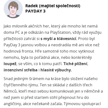
Radek (majitel společnosti)
PAYDAY 3
Jako milovník akčních her, který ale mnoho let nemá
doma PC a je odkázán na PlayStation, vždy rád využiju
příležitosti zahrát si
s myší a klávesnicí
. Proto byl
PayDay 3 jasnou volbou a neodradila mě ani více než
hodinová fronta. Hře samotné toho moc vytknout
nemohu, byla to pořádná akce, nebo konkrétněji
loupež
, se vším, co k tomu patří.
Tiché plížení
,
intenzivní střelba
i
hlasité výbuchy.
Snad jediným šrámem na kráse bylo složení našeho
čtyřčlenného týmu. Ten se skládal z dalších třech
Němců, kteří mezi sebou komunikovali jen v němčině a
než jsem si před startem stihl přepnout hru do
angličtiny, akce nečekaně začala. Týmovou spoluprací