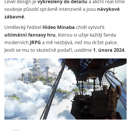
Level design je
vykreslený do detailu
a akční real-time
souboje působí správně intenzivně a jsou
návykové
zábavné
.
Umělecký ředitel
Hideo Minaba
chtěl vytvořit
ultimátní fantasy hru
, kterou si užije každý fanda
moderních
JRPG
a mě nezbývá, než mu držet palce.
Jestli se mu to skutečně podaří, uvidíme
1. února 2024
.