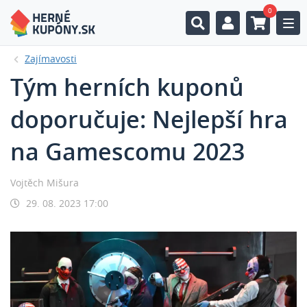
0
Togg
Zajímavosti
Tým herních kuponů
doporučuje: Nejlepší hra
na Gamescomu 2023
Vojtěch Mišura
29. 08. 2023 17:00