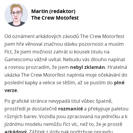
Martin (redaktor)
The Crew Motofest
Od oznámení arkádových závodů The Crew Motorfest
jsem hře věnoval značnou dávku pozornosti a musím
říct, že jsem možnost zahrát si kousek titulu na
Gamescomu vážně uvítal. Nebudu vás dlouho napínat
a rovnou prozradím, že jsem
nebyl zklamán
. Hratelná
ukázka The Crew Motorfest naplnila moje očekávání do
poslední kapky a velice se těším, až se pustím do
plné
verze
.
Po grafické stránce nevypadá titul vůbec špatně,
prostředí je dostatečně
rozmanité
a překypuje paletou
různých barev. Vozidla jsou zpracovaná na jedničku a k
jízdnímu modelu nemůžu říct víc, než to, že je prostě
arkádový
. Zážitek z jízdy pak podtrhuje opravdu