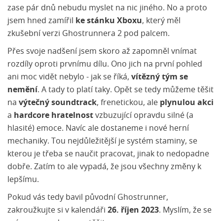
zase pár dnů nebudu myslet na nic jiného. No a proto
jsem hned zamířil
ke stánku Xboxu
, který měl
zkušební verzi Ghostrunnera 2 pod palcem.
Přes svoje nadšení jsem skoro až zapomněl vnímat
rozdíly oproti prvnímu dílu. Ono jich na první pohled
ani moc vidět nebylo - jak se říká,
vítězný tým se
nemění
. A tady to platí taky. Opět se tedy můžeme těšit
na
výtečný soundtrack
, frenetickou, ale
plynulou akci
a
hardcore hratelnost
vzbuzující opravdu silné (a
hlasité) emoce. Navíc ale dostaneme i nové herní
mechaniky. Tou nejdůležitější je systém staminy, se
kterou je třeba se naučit pracovat, jinak to nedopadne
dobře. Zatím to ale vypadá, že jsou všechny změny k
lepšímu.
Pokud vás tedy bavil původní Ghostrunner,
zakroužkujte si v kalendáři
26. říjen 2023
. Myslím, že se