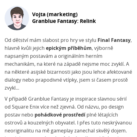
Vojta (marketing)
Granblue Fantasy: Relink
Od dětství mám slabost pro hry ve stylu
Final Fantasy
,
hlavně kvůli jejich
epickým příběhům
, výborně
napsaným postavám a originálním herním
mechanikám, na které na západě nejsme moc zvyklí. A
na některé asijské bizarnosti jako jsou lehce afektované
dialogy nebo prapodivné vtípky, jsem si časem prostě
zvykl...
V případě Granblue Fantasy je inspirace slavnou sérií
od Square Enix více než zjevná. Od názvu, po design
postav nebo
pohádkové prostředí
plné létajících
ostrovů a kouzelných obyvatel. I přes tuto neskrývanou
neoriginalitu na mě gameplay zanechal skvělý dojem.