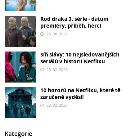
Rod draka 3. série - datum
premiéry, příběh, herci
26. 06. 2026
Síň slávy: 10 nejsledovanějších
seriálů v historii Netflixu
23. 02. 2026
10 hororů na Netflixu, které tě
zaručeně vyděsí!
23. 02. 2026
Kategorie