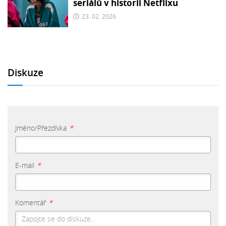
seriálů v historii Netflixu
23. 02. 2026
Diskuze
Jméno/Přezdívka
*
E-mail
*
Komentář
*