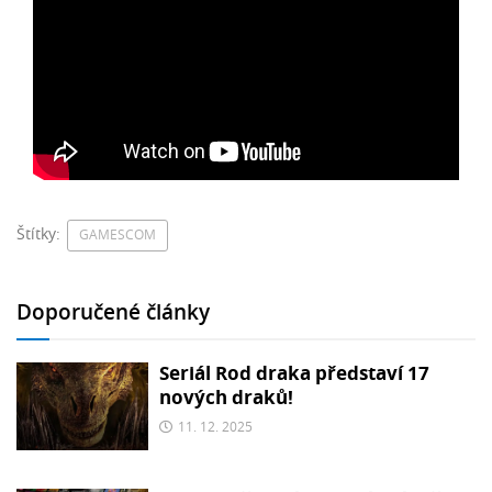
Štítky:
GAMESCOM
Doporučené články
Seriál Rod draka představí 17
nových draků!
11. 12. 2025