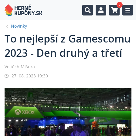
0
Togg
Novinky
To nejlepší z Gamescomu
2023 - Den druhý a třetí
Vojtěch Mišura
27. 08. 2023 19:30