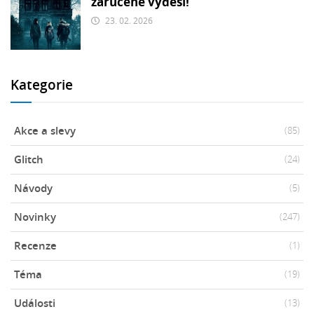
zaručeně vyděsí!
23. 02. 2026
Kategorie
Akce a slevy
(85)
Glitch
(24)
Návody
(5)
Novinky
(247)
Recenze
(1)
Téma
(19)
Události
(13)