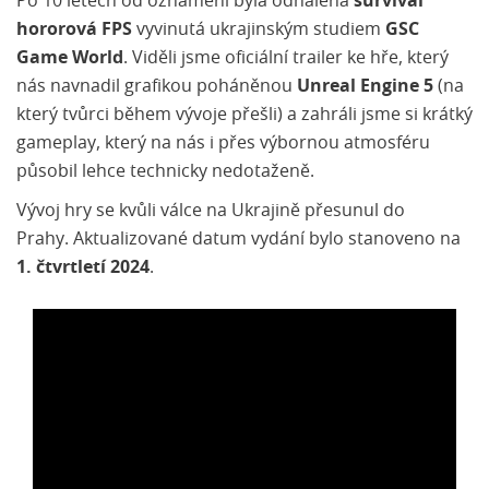
Po 10 letech od oznámení byla odhalena
survival
hororová FPS
vyvinutá ukrajinským studiem
GSC
Game World
. Viděli jsme oficiální trailer ke hře, který
nás navnadil grafikou poháněnou
Unreal Engine 5
(na
který tvůrci během vývoje přešli) a zahráli jsme si krátký
gameplay, který na nás i přes výbornou atmosféru
působil lehce technicky nedotaženě.
Vývoj hry se kvůli válce na Ukrajině přesunul do
Prahy. Aktualizované datum vydání bylo stanoveno na
1. čtvrtletí 2024
.