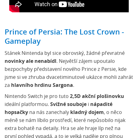
Prince of Persia: The Lost Crown -
Gameplay
Stánek Nintenda byl sice obrovský, žádné převratné
novinky ale nenabídl
. Největší zájem upoutalo
bezpochyby představení nového Prince z Persie, kde
jsme si ve zhruba dvacetiminutové ukázce mohli zahrát
za
hlavního hrdinu Sargona
.
Nintendo Switch je pro tuto
2,5D akční plošinovku
ideální platformou.
Svižné souboje
i
nápadité
hopsačky
na nás zanechaly
kladný dojem
, o něco
méně se nám líbilo prostředí, které nepůsobilo nijak
extra bohatě na detaily. Hra se ale hraje líp než na
první pohled vypadá, a to je velká naděje pro plnou