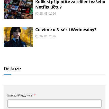
Kolik si připlatíte za sdílení vašeho
Netflix účtu?
23. 03. 2026
Co víme o 3. sérii Wednesday?
26. 01. 2026
Diskuze
Jméno/Přezdívka
*