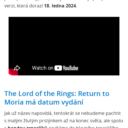
verzi, která dorazí
18. ledna 2024
.
The Lord of the Rings: Return to
Moria má datum vydání
Jak už název napovídá, tentokrát se nebudeme pachtit
s malým žlutým prstýnkem až na konec světa, ale spolu