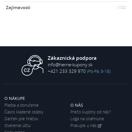
Zajímavosti
(102)
Zákaznická podpora
info@herne-kupony.sk
+421 233 329 970
(Po-Pá, 8-18)
O NÁKUPE
Platba a doručenie
O NÁS
Často kladené otázky
Prečo kupóny od nás?
Darček pre hráčov
Loga na stiahnutie
Overenie účtu
Pracujte u nás