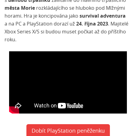
s
bandou trpaslíků
zavítáme do hlavního trpasličího
města Morie
rozkládajícího se hluboko pod Mlžnými
horami. Hra je koncipována jako
survival adventura
a na PC a PlayStation dorazí už
24. října 2023
. Majitelé
Xbox Series X/S si budou muset počkat až do příštího
roku.
Dobít PlayStation peněženku