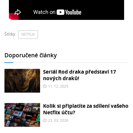
Štítky:
NETFLIX
Doporučené články
Seriál Rod draka představí 17
nových draků!
11. 12. 2025
Kolik si připlatíte za sdílení vašeho
Netflix účtu?
23. 03. 2026