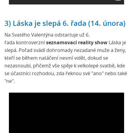
3) Láska je slepá 6. řada (14. února)
Na Svatého Valentýna odstartuje už 6.
řada kontroverzní
seznamovací reality show
Láska je
slepá. Pořad svádí dohromady nezadané muže a ženy,
kteří se během natáčení nesmí vidět, dokud se
nezasnoubí, přičemž vše spěje k velkolepé svatbě, kde
se účastníci rozhodou, zda řeknou své "ano" nebo také
"ne".