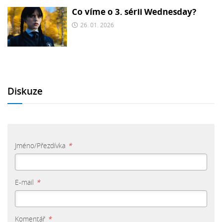
Co víme o 3. sérii Wednesday?
26. 01. 2026
Diskuze
Jméno/Přezdívka
*
E-mail
*
Komentář
*