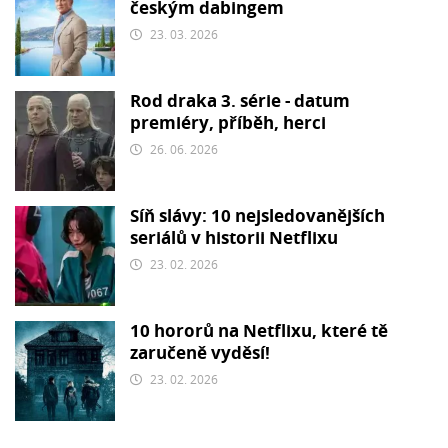
českým dabingem
23. 03. 2026
Rod draka 3. série - datum
premiéry, příběh, herci
26. 06. 2026
Síň slávy: 10 nejsledovanějších
seriálů v historii Netflixu
23. 02. 2026
10 hororů na Netflixu, které tě
zaručeně vyděsí!
23. 02. 2026