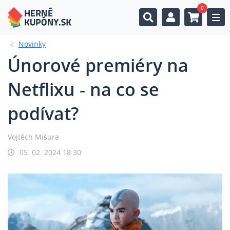
0
Togg
Novinky
Únorové premiéry na
Netflixu - na co se
podívat?
Vojtěch Mišura
05. 02. 2024 18:30