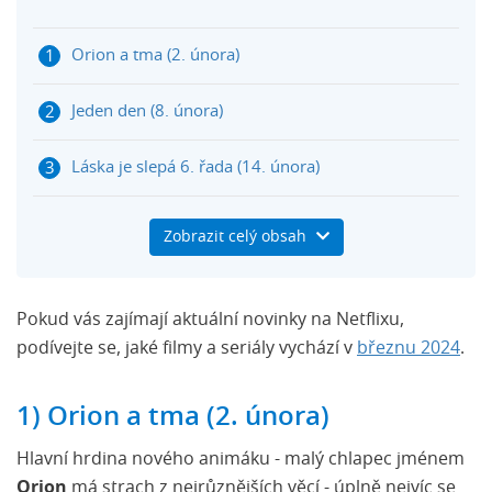
Orion a tma (2. února)
Jeden den (8. února)
Láska je slepá 6. řada (14. února)
Hráčky (14. února)
Zobrazit celý obsah
Avatar: Legenda o Aangovi (22. února)
Pokud vás zajímají aktuální novinky na Netflixu,
F1: Touha po vítězství 6. řada (23. února)
podívejte se, jaké filmy a seriály vychází v
březnu 2024
.
Kód 8: část 2 (28. února)
1) Orion a tma (2. února)
Hlavní hrdina nového animáku - malý chlapec jménem
Orion
má strach z nejrůznějších věcí - úplně nejvíc se