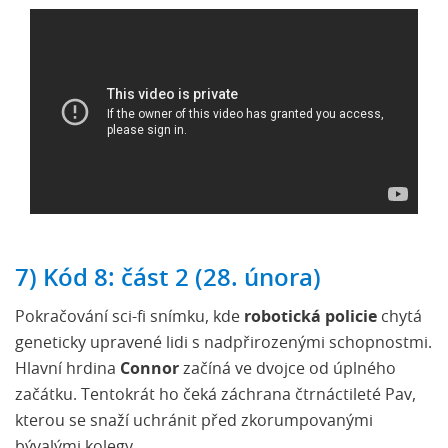
7) Kód 8: část 2 (28. února)
Pokračování sci-fi snímku, kde
robotická policie
chytá
geneticky upravené lidi s nadpřirozenými schopnostmi.
Hlavní hrdina
Connor
začíná ve dvojce od úplného
začátku. Tentokrát ho čeká záchrana čtrnáctileté Pav,
kterou se snaží uchránit před zkorumpovanými
bývalými kolegy.