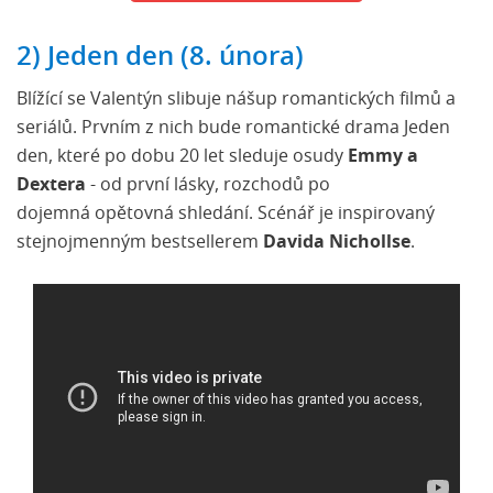
2) Jeden den (8. února)
Blížící se Valentýn slibuje nášup romantických filmů a
seriálů. Prvním z nich bude romantické drama Jeden
den, které po dobu 20 let sleduje osudy
Emmy a
Dextera
- od první lásky, rozchodů po
dojemná opětovná shledání. Scénář je inspirovaný
stejnojmenným bestsellerem
Davida Nichollse
.