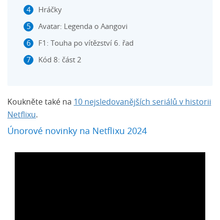
Hráčky
Avatar: Legenda o Aangovi
F1: Touha po vítězství 6. řad
Kód 8: část 2
Koukněte také na
10 nejsledovanějších seriálů v historii
Netflixu
.
Únorové novinky na Netflixu 2024