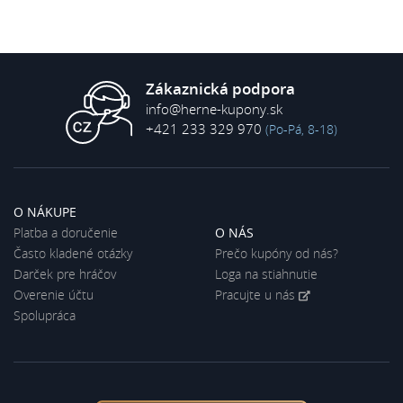
Zákaznická podpora
info@herne-kupony.sk
+421 233 329 970
(Po-Pá, 8-18)
O NÁKUPE
Platba a doručenie
O NÁS
Často kladené otázky
Prečo kupóny od nás?
Darček pre hráčov
Loga na stiahnutie
Overenie účtu
Pracujte u nás
Spolupráca