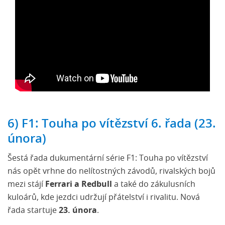
6) F1: Touha po vítězství 6. řada (23.
února)
Šestá řada dukumentární série F1: Touha po vítězství
nás opět vrhne do nelítostných závodů, rivalských bojů
mezi stájí
Ferrari a Redbull
a také do zákulusních
kuloárů, kde jezdci udržují přátelství i rivalitu. Nová
řada startuje
23. února
.