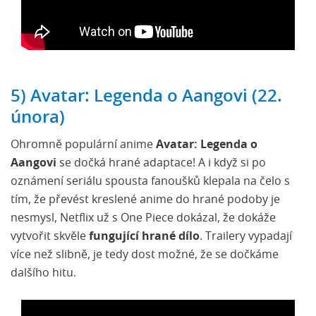
5) Avatar: Legenda o Aangovi (22.
února)
Ohromně populární anime
Avatar: Legenda o
Aangovi
se dočká hrané adaptace! A i když si po
oznámení seriálu spousta fanoušků klepala na čelo s
tím, že převést kreslené anime do hrané podoby je
nesmysl, Netflix už s One Piece dokázal, že dokáže
vytvořit skvěle
fungující hrané dílo
. Trailery vypadají
více než slibně, je tedy dost možné, že se dočkáme
dalšího hitu.