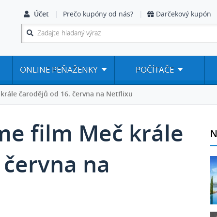
Účet
Prečo kupóny od nás?
Darčekový kupón
ONLINE PEŇAŽENKY
POČÍTAČE
rále čarodějů od 16. června na Netflixu
e film Meč krále
N
 června na