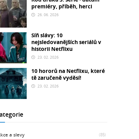
premiéry, příběh, herci
26. 06. 2026
Síň slávy: 10
nejsledovanějších seriálů v
historii Netflixu
23. 02. 2026
10 hororů na Netflixu, které
tě zaručeně vyděsí!
23. 02. 2026
ategorie
kce a slevy
(85)