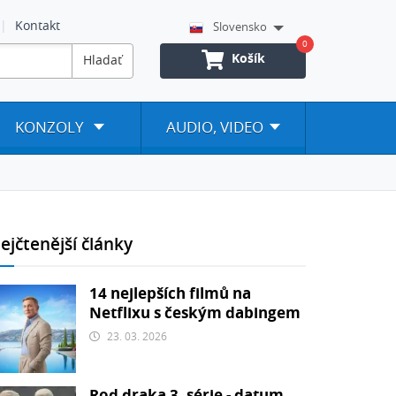
Kontakt
Slovensko
0
Košík
Hladať
KONZOLY
AUDIO, VIDEO
ejčtenější články
14 nejlepších filmů na
Netflixu s českým dabingem
23. 03. 2026
Rod draka 3. série - datum