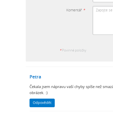
Komentář
*
*
Povinné položky
Petra
Čekala jsem nápravu vaší chyby spíše než smazá
obrázek. :)
Odpovědět