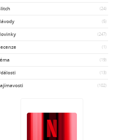
litch
(24)
Návody
(5)
ovinky
(247)
ecenze
(1)
Téma
(19)
dálosti
(13)
ajímavosti
(102)