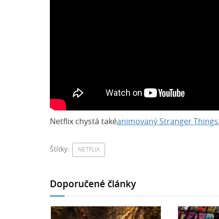
Netflix chystá také
animovaný Stranger Things
Štítky:
NETFLIX
Doporučené články