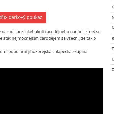
G
tflix dárkový poukaz
N
se narodil bez jakéhokoli čarodějného nadání, který se
ůže stát nejmocnějším čarodějem ze všech. Jde tak o
R
domí populární jihokorejská chlapecká skupina
U
Z