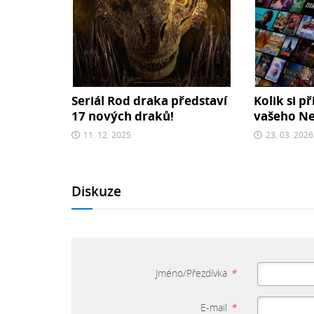
Seriál Rod draka představí
Kolik si př
17 nových draků!
vašeho Net
11. 12. 2025
23. 03. 2026
Diskuze
Jméno/Přezdívka
*
E-mail
*