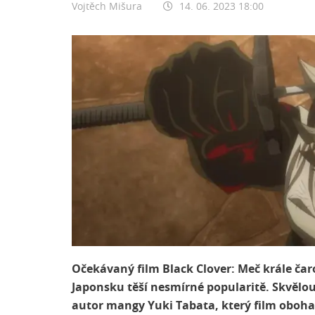
Vojtěch Mišura
14. 06. 2023 18:00
Očekávaný film Black Clover: Meč krále čar
Japonsku těší nesmírné popularitě. Skvělou 
autor mangy Yuki Tabata, který film obohat