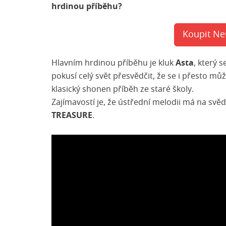
hrdinou příběhu?
Koupit Ne
Hlavním hrdinou příběhu je kluk
Asta
, který 
pokusí celý svět přesvědčit, že se i přesto m
klasický shonen příběh ze staré školy.
Zajímavostí je, že ústřední melodii má na svě
TREASURE
.