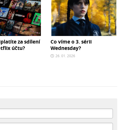
iplatíte za sdílení
Co víme o 3. sérii
flix účtu?
Wednesday?
26. 01. 2026