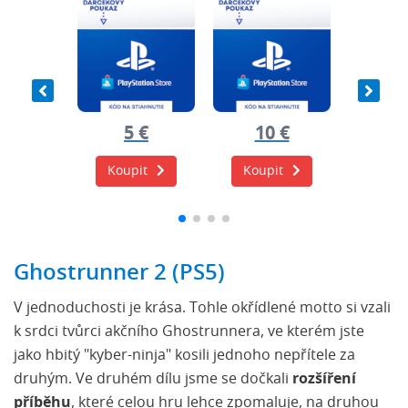
0 €
5 €
10 €
20
it
Koupit
Koupit
Koup
Ghostrunner 2 (PS5)
V jednoduchosti je krása. Tohle okřídlené motto si vzali
k srdci tvůrci akčního Ghostrunnera, ve kterém jste
jako hbitý "kyber-ninja" kosili jednoho nepřítele za
druhým. Ve druhém dílu jsme se dočkali
rozšíření
příběhu
, které celou hru lehce zpomaluje, na druhou