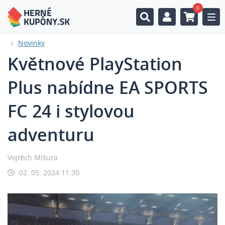
0
Togg
Novinky
Květnové PlayStation
Plus nabídne EA SPORTS
FC 24 i stylovou
adventuru
Vojtěch Mišura
02. 05. 2024 11:30