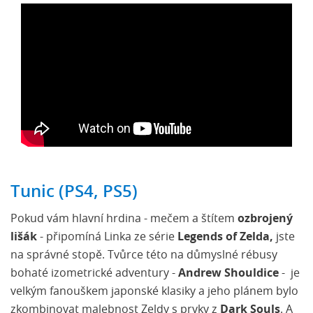
Tunic (PS4, PS5)
Pokud vám hlavní hrdina - mečem a štítem
ozbrojený
lišák
- připomíná Linka ze série
Legends of Zelda,
jste
na správné stopě. Tvůrce této na důmyslné rébusy
bohaté izometrické adventury -
Andrew Shouldice
- je
velkým fanouškem japonské klasiky a jeho plánem bylo
zkombinovat malebnost Zeldy s prvky z
Dark Souls
. A