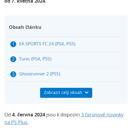
od 7. května 2024.
Obsah článku
EA SPORTS FC 24 (PS4, PS5)
Tunic (PS4, PS5)
Ghostrunner 2 (PS5)
Destiny 2: Lightfall (PS4, PS5)
Zobrazit celý obsah
Dobijte si PlayStation peněženku přes Herní
kupony
Od
4. června 2024
jsou k dispozici
3 červnové novinky
na PS Plus
.