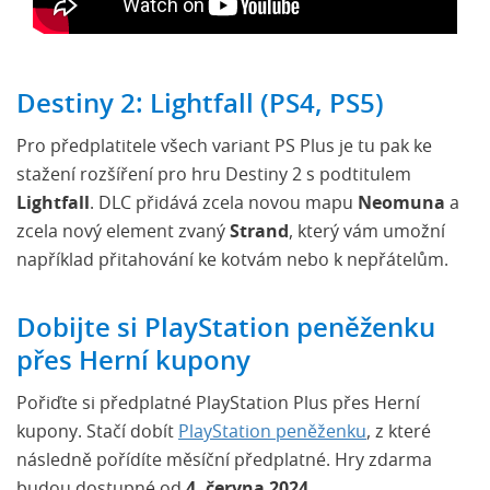
Destiny 2: Lightfall (PS4, PS5)
Pro předplatitele všech variant PS Plus je tu pak ke
stažení rozšíření pro hru Destiny 2 s podtitulem
Lightfall
. DLC přidává zcela novou mapu
Neomuna
a
zcela nový element zvaný
Strand
, který vám umožní
například přitahování ke kotvám nebo k nepřátelům.
Dobijte si PlayStation peněženku
přes Herní kupony
Pořiďte si předplatné PlayStation Plus přes Herní
kupony. Stačí dobít
PlayStation peněženku
, z které
následně pořídíte měsíční předplatné. Hry zdarma
budou dostupné od
4. června 2024.