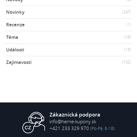
Novinky
(247)
Recenze
(1)
Téma
(19)
Události
(13)
Zajímavosti
(102)
Zákaznická podpora
info@herne-kupony.sk
+421 233 329 970
(Po-Pá, 8-18)