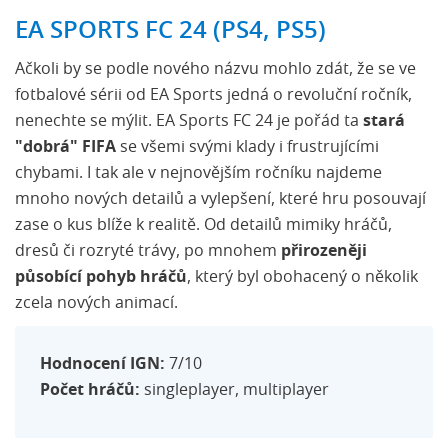
EA SPORTS FC 24 (PS4, PS5)
Ačkoli by se podle nového názvu mohlo zdát, že se ve
fotbalové sérii od EA Sports jedná o revoluční ročník,
nenechte se mýlit. EA Sports FC 24 je pořád ta
stará
"dobrá" FIFA
se všemi svými klady i frustrujícími
chybami. I tak ale v nejnovějším ročníku najdeme
mnoho nových detailů a vylepšení, které hru posouvají
zase o kus blíže k realitě. Od detailů mimiky hráčů,
dresů či rozryté trávy, po mnohem
přirozeněji
působící pohyb hráčů
, který byl obohacený o několik
zcela nových animací.
Hodnocení IGN:
7/10
Počet hráčů:
singleplayer, multiplayer