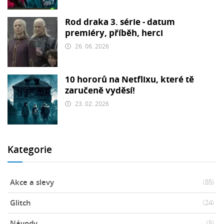
Rod draka 3. série - datum
premiéry, příběh, herci
26. 06. 2026
10 hororů na Netflixu, které tě
zaručeně vyděsí!
23. 02. 2026
Kategorie
Akce a slevy
(85)
Glitch
(24)
Návody
(5)