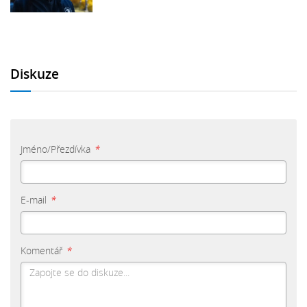
Diskuze
Jméno/Přezdívka
*
E-mail
*
Komentář
*