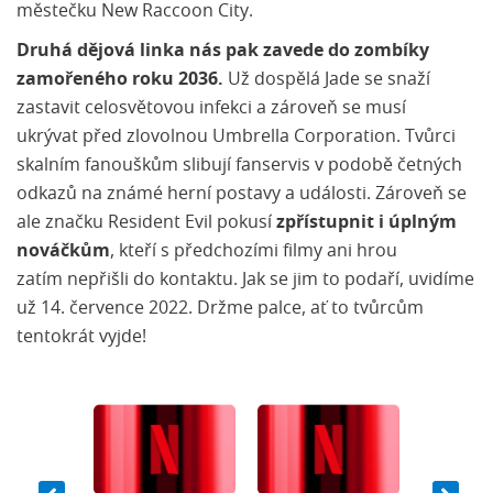
městečku New Raccoon City.
Druhá dějová linka nás pak zavede do zombíky
zamořeného roku 2036.
Už dospělá Jade se snaží
zastavit celosvětovou infekci a zároveň se musí
ukrývat před zlovolnou Umbrella Corporation. Tvůrci
skalním fanouškům slibují fanservis v podobě četných
odkazů na známé herní postavy a události. Zároveň se
ale značku Resident Evil pokusí
zpřístupnit i úplným
nováčkům
, kteří s předchozími filmy ani hrou
zatím nepřišli do kontaktu. Jak se jim to podaří, uvidíme
už 14. července 2022. Držme palce, ať to tvůrcům
tentokrát vyjde!