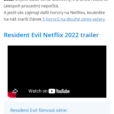
(alespoň prozatím) nepočítá.
A jestli vás zajímají další horory na Netflixu, koukněte
na náš starší článek
5 hororů na dlouhé zimní večery
.
Resident Evil Netflix 2022 trailer
Resident Evil filmová série: