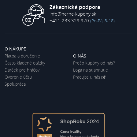
Zákaznická podpora
info@herne-kupony.sk
+421 233 329 970
(Po-Pá, 8-18)
O NÁKUPE
Platba a doručenie
O NÁS
Často kladené otázky
Prečo kupóny od nás?
Darček pre hráčov
Loga na stiahnutie
Overenie účtu
Pracujte u nás
Spolupráca