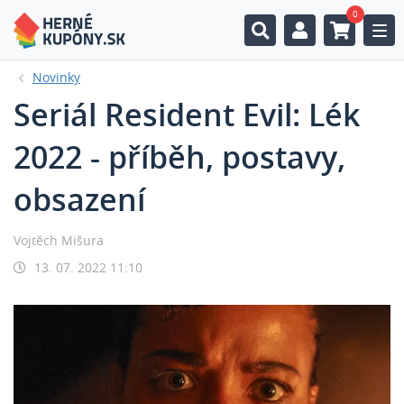
0
Togg
Novinky
Seriál Resident Evil: Lék
2022 - příběh, postavy,
obsazení
Vojtěch Mišura
13. 07. 2022 11:10