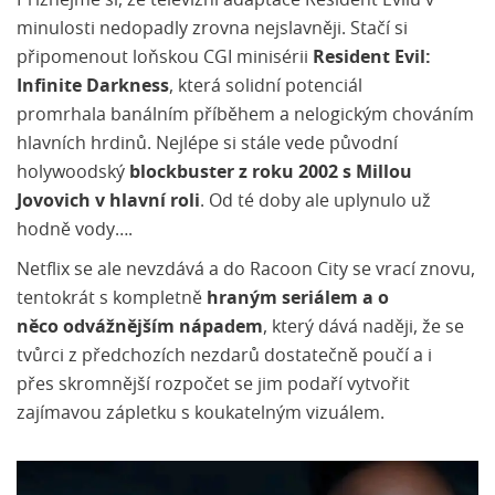
Přiznejme si, že televizní adaptace Resident Evilu v
minulosti nedopadly zrovna nejslavněji. Stačí si
připomenout loňskou CGI minisérii
Resident Evil:
Infinite Darkness
, která solidní potenciál
promrhala banálním příběhem a nelogickým chováním
hlavních hrdinů. Nejlépe si stále vede původní
holywoodský
blockbuster z roku 2002 s Millou
Jovovich v hlavní roli
. Od té doby ale uplynulo už
hodně vody….
Netflix se ale nevzdává a do Racoon City se vrací znovu,
tentokrát s kompletně
hraným seriálem a o
něco odvážnějším nápadem
, který dává naději, že se
tvůrci z předchozích nezdarů dostatečně poučí a i
přes skromnější rozpočet se jim podaří vytvořit
zajímavou zápletku s koukatelným vizuálem.