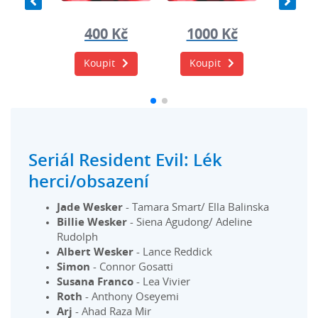
0 Kč
400 Kč
1000 Kč
400
it
Koupit
Koupit
Koup
Seriál Resident Evil: Lék
herci/obsazení
Jade Wesker
- Tamara Smart/ Ella Balinska
Billie Wesker
- Siena Agudong/ Adeline
Rudolph
Albert Wesker
- Lance Reddick
Simon
- Connor Gosatti
Susana Franco
- Lea Vivier
Roth
- Anthony Oseyemi
Arj
- Ahad Raza Mir