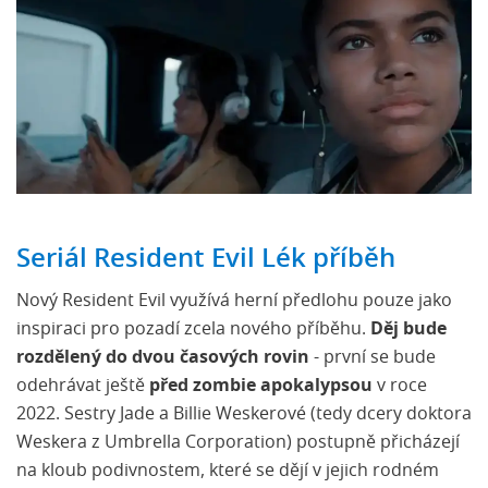
Seriál Resident Evil Lék příběh
Nový Resident Evil využívá herní předlohu pouze jako
inspiraci pro pozadí zcela nového příběhu.
Děj bude
rozdělený do dvou časových rovin
- první se bude
odehrávat ještě
před zombie apokalypsou
v roce
2022. Sestry Jade a Billie Weskerové (tedy dcery doktora
Weskera z Umbrella Corporation) postupně přicházejí
na kloub podivnostem, které se dějí v jejich rodném