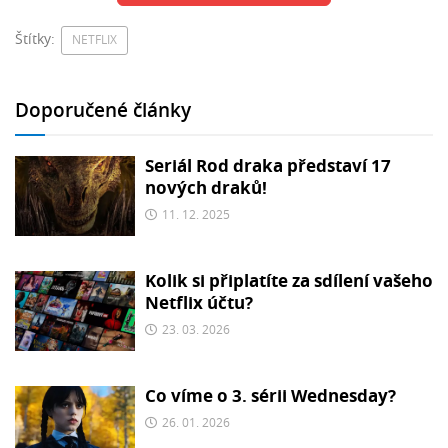
Štítky:
NETFLIX
Doporučené články
Seriál Rod draka představí 17
nových draků!
11. 12. 2025
Kolik si připlatíte za sdílení vašeho
Netflix účtu?
23. 03. 2026
Co víme o 3. sérii Wednesday?
26. 01. 2026