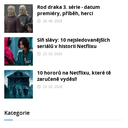
Rod draka 3. série - datum
premiéry, příběh, herci
26. 06. 2026
Síň slávy: 10 nejsledovanějších
seriálů v historii Netflixu
23. 02. 2026
10 hororů na Netflixu, které tě
zaručeně vyděsí!
23. 02. 2026
Kategorie