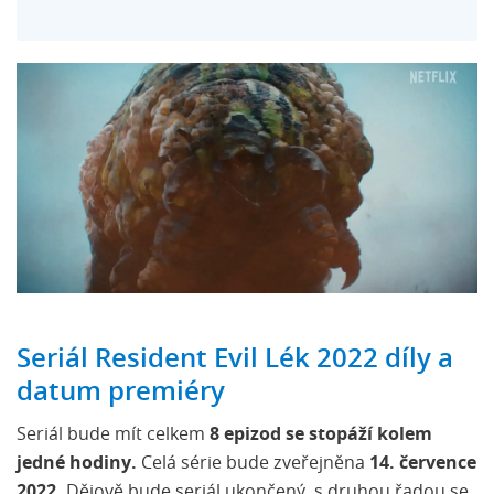
Seriál Resident Evil Lék 2022 díly a
datum premiéry
Seriál bude mít celkem
8 epizod se stopáží kolem
jedné hodiny.
Celá série bude zveřejněna
14. července
2022.
Dějově bude seriál ukončený, s druhou řadou se