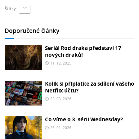
Štítky:
PC
Doporučené články
Seriál Rod draka představí 17
nových draků!
11. 12. 2025
Kolik si připlatíte za sdílení vašeho
Netflix účtu?
23. 03. 2026
Co víme o 3. sérii Wednesday?
26. 01. 2026