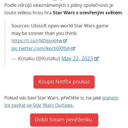
Podle zdrojů obeznámených s plány společnosti je
touto velkou hrou hra
Star Wars s otevřeným světem
.
Sources: Ubisoft open-world Star Wars game
may be sooner than you think:
https://t.co/rNDIpyxJAw
pic.twitter.com/ikecb0XYbA
— Kotaku (@Kotaku)
May 22, 2023
Koupit Netflix poukaz
Pokud vás baví Star Wars, přečtěte si, na jaké
planety
lze zavítat ve Star Wars Outlaws.
Dobít Steam peněženku.