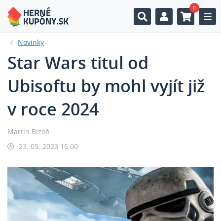
0
Togg
Novinky
Star Wars titul od
Ubisoftu by mohl vyjít již
v roce 2024
Martin Bizoň
23. 05. 2023 16:00