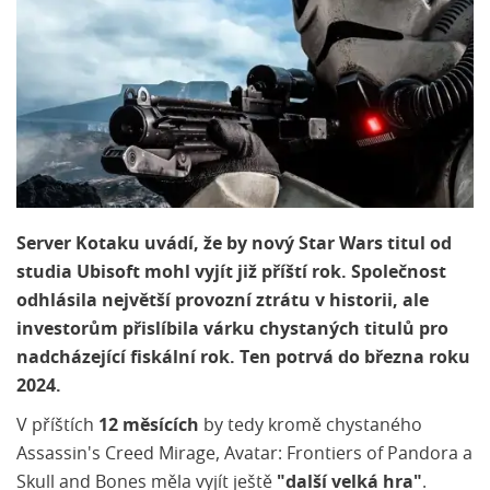
Server Kotaku uvádí, že by nový Star Wars titul od
studia Ubisoft mohl vyjít již příští rok. Společnost
odhlásila největší provozní ztrátu v historii, ale
investorům přislíbila várku chystaných titulů pro
nadcházející fiskální rok. Ten potrvá do března roku
2024.
V příštích
12 měsících
by tedy kromě chystaného
Assassin's Creed Mirage, Avatar: Frontiers of Pandora a
Skull and Bones měla vyjít ještě
"další velká hra"
.