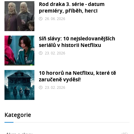
Rod draka 3. série - datum
premiéry, příběh, herci
26. 06. 2026
Síň slávy: 10 nejsledovanějších
seriálů v historii Netflixu
23. 02. 2026
10 hororů na Netflixu, které tě
zaručeně vyděsí!
23. 02. 2026
Kategorie