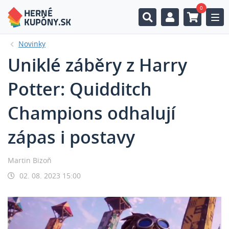
0
Togg
Novinky
Uniklé záběry z Harry
Potter: Quidditch
Champions odhalují
zápas i postavy
Martin Bizoň
02. 08. 2023 15:00