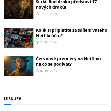
Seriál Rod draka představí 17
nových draků!
11. 12. 2025
Kolik si připlatíte za sdílení vašeho
Netflix účtu?
23. 03. 2026
Červnové premiéry na Netflixu -
na co se podívat?
07. 06. 2024
Diskuze