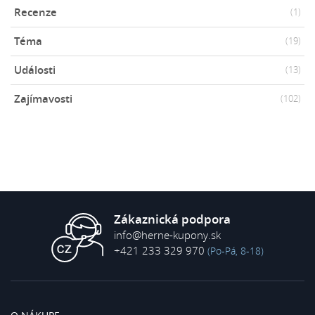
Recenze
(1)
Téma
(19)
Události
(13)
Zajímavosti
(102)
Zákaznická podpora
info@herne-kupony.sk
+421 233 329 970
(Po-Pá, 8-18)