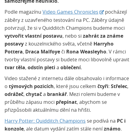
samozřejmě neuniklo.
Podle magazínu
Video Games Chronicles
pocházejí
záběry z uzavřeného testování na PC. Záběry údajně
potvrzují, že si v Quidditch Champions budeme moci
vytvořit vlastní postavu
, nebo si
zahrát za známe
postavy
z kouzelnického světa, včetně
Harryho
Pottera
,
Draca Malfoye
či
Rona Weasleyho
. V rámci
tvorby vlastní postavy si budete moci libovolně upravit
tvar těla
,
odstín pleti
a
oblečení
.
Video stažené z internetu dále obsahovalo i informace
o
týmových pozicích
, které jsou celkem
čtyři
:
Střelec
,
odrážeč
,
chytač
a
brankář
. Mezi rolemi budeme v
průběhu zápasu moci
přepínat
, abychom se
přizpůsobili aktuálnímu dění na hřišti.
Harry Potter: Quidditch Champions
se podívá na
PC i
konzole
, ale datum vydání zatím stále není
známo
.