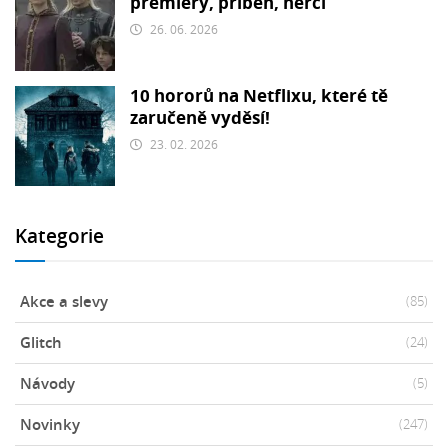
premiéry, příběh, herci
26. 06. 2026
10 hororů na Netflixu, které tě
zaručeně vyděsí!
23. 02. 2026
Kategorie
Akce a slevy
(85)
Glitch
(24)
Návody
(5)
Novinky
(247)