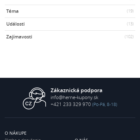
Téma
(19)
Události
(13)
Zajímavosti
(102)
Zákaznická podpora
info@herne-kupony.sk
+421 233 329 970
(Po-Pá, 8-18)
O NÁKUPE