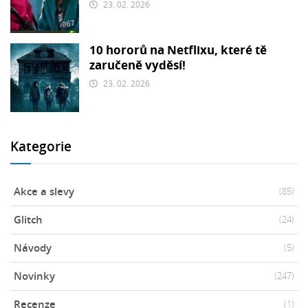
23. 02. 2026
10 hororů na Netflixu, které tě
zaručeně vyděsí!
23. 02. 2026
Kategorie
Akce a slevy
(85)
Glitch
(24)
Návody
(5)
Novinky
(247)
Recenze
(1)