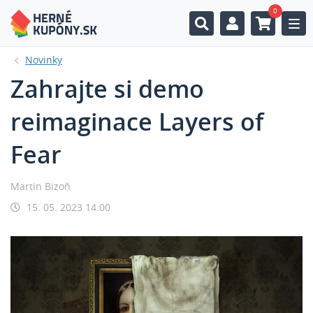
0
Togg
Novinky
Zahrajte si demo
reimaginace Layers of
Fear
Martin Bizoň
15. 05. 2023 14:00