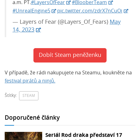
a.m. PT.
#LayersOfFear
#BlooberTeam
#UnrealEngine5
pic.twitter.com/zdrX7nCuOi
— Layers of Fear (@Layers_Of_Fears)
May
14, 2023
Dobít Steam peněženku
V případě, že rádi nakupujete na Steamu, koukněte na
festival pirátů a ninjů.
Štítky:
STEAM
Doporučené články
Seriál Rod draka představí 17