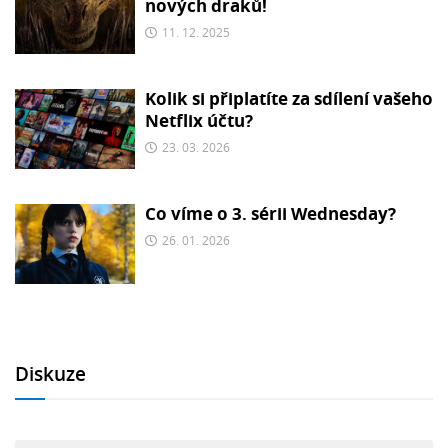
nových draků!
11. 12. 2025
Kolik si připlatíte za sdílení vašeho
Netflix účtu?
23. 03. 2026
Co víme o 3. sérii Wednesday?
26. 01. 2026
Diskuze