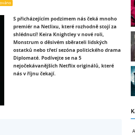
zováno
S přicházejícím podzimem nás čeká mnoho
premiér na Netlixu, které rozhodně stojí za
shlédnutí! Keira Knightley v nové roli,
Monstrum o děsivém sběrateli lidských
ostatků nebo třetí sezóna politického drama
Diplomaté. Podívejte se na 5
nejočekávanějších Netflix originálů, které
nás v říjnu čekají.
K
A