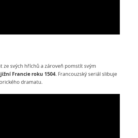
it ze svých hříchů a zároveň pomstít svým
í
jižní Francie roku 1504
. Francouzský seriál slibuje
orického dramatu.