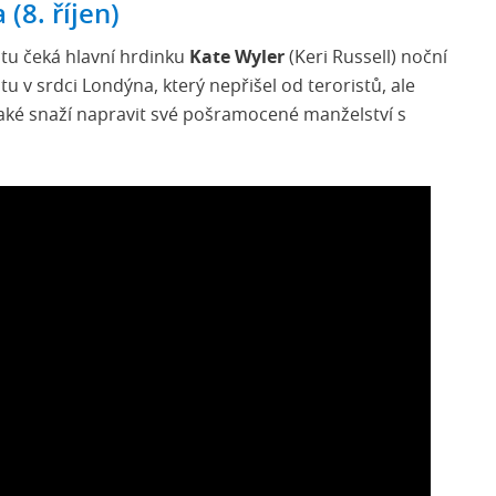
(8. říjen)
tu čeká hlavní hrdinku
Kate Wyler
(Keri Russell) noční
u v srdci Londýna, který nepřišel od teroristů, ale
také snaží napravit své pošramocené manželství s