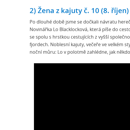
2) Žena z kajuty č. 10 (8. říjen)
Po dlouhé době jsme se dočkali návratu here
Novinářka Lo Blacklocková, která píše do cest
se spolu s hrstkou cestujících z vyšší společn
fjordech. Noblesní kajuty, večeře ve velkém s
noční můru: Lo v polotmě zahlédne, jak někdo 