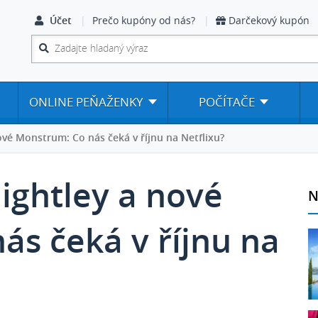
Účet
Prečo kupóny od nás?
Darčekový kupón
ONLINE PEŇAŽENKY
POČÍTAČE
ové Monstrum: Co nás čeká v říjnu na Netflixu?
ightley a nové
N
ás čeká v říjnu na