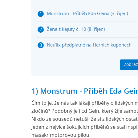
Monstrum - Příběh Eda Geina (3. říjen)
Žena z kajuty č. 10 (8. říjen)
Netflix předplatné na Herních kuponech
Diplomatické vztahy 3. řada (8. říjen)
Zobraz
Néro the Assasin (8. říjen)
1) Monstrum - Příběh Eda Geina
Caramelo (8. říjen)
Čím to je, že nás tak lákají příběhy o lidskýc
Netflix novinky říjen 2025
zločinů? Podobný je i Ed Gein, který žije sa
Nikdo ze sousedů netuší, že si z lidských ost
Jeden z nejvíce šokujících příběhů se stal ins
masakr motorovou pilou.