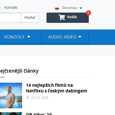
Kontakt
Slovensko
0
Košík
Hladať
KONZOLY
AUDIO, VIDEO
ejčtenější články
14 nejlepších filmů na
Netflixu s českým dabingem
23. 03. 2026
Síň slávy: 10