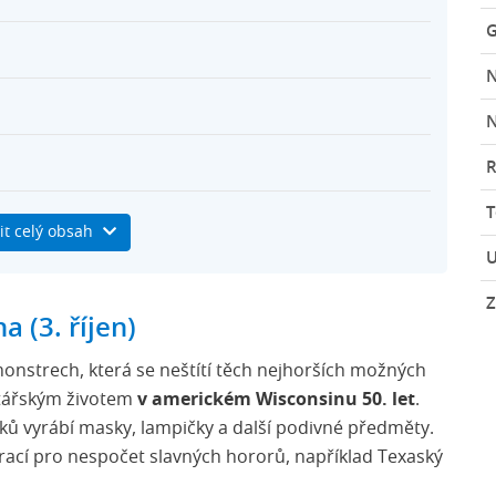
G
N
R
it celý obsah
U
Z
 (3. říjen)
h monstrech, která se neštítí těch nejhorších možných
motářským životem
v americkém Wisconsinu 50. let
.
atků vyrábí masky, lampičky a další podivné předměty.
pirací pro nespočet slavných hororů, například Texaský