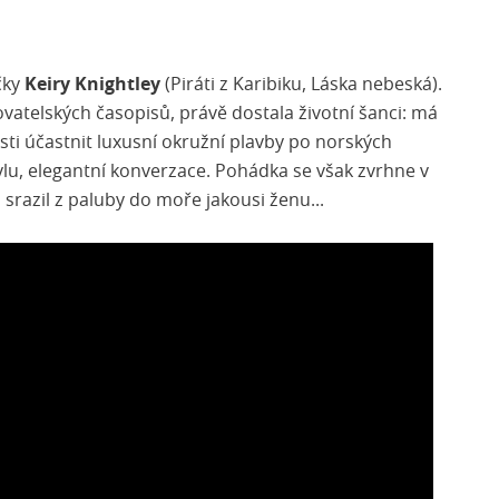
čky
Keiry Knightley
(Piráti z Karibiku, Láska nebeská).
ovatelských časopisů, právě dostala životní šanci: má
osti účastnit luxusní okružní plavby po norských
tylu, elegantní konverzace. Pohádka se však zvrhne v
srazil z paluby do moře jakousi ženu...