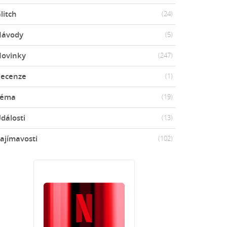
litch
(24)
Návody
(5)
ovinky
(247)
ecenze
(1)
Téma
(19)
dálosti
(13)
ajímavosti
(102)