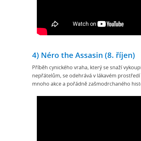
4) Néro the Assasin (8. říjen)
Příběh cynického vraha, který se snaží vykoup
nepřátelům, se odehrává v lákavém prostřed
mnoho akce a pořádně zašmodrchaného hist