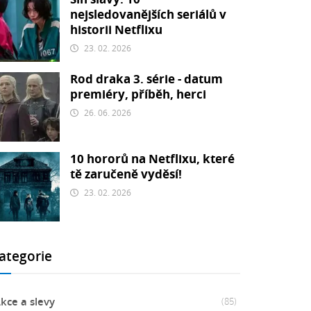
nejsledovanějších seriálů v
historii Netflixu
23. 02. 2026
Rod draka 3. série - datum
premiéry, příběh, herci
26. 06. 2026
10 hororů na Netflixu, které
tě zaručeně vyděsí!
23. 02. 2026
ategorie
kce a slevy
(85)