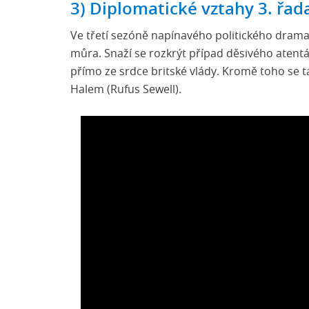
3) Diplomatické vztahy 3. řada 
Ve třetí sezóně napínavého politického drama
můra. Snaží se rozkrýt případ děsivého atentát
přímo ze srdce britské vlády. Kromě toho se 
Halem (Rufus Sewell).