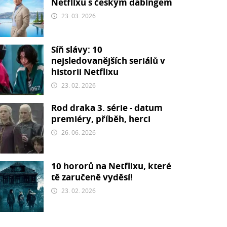
Netflixu s českým dabingem
23. 03. 2026
Síň slávy: 10
nejsledovanějších seriálů v
historii Netflixu
23. 02. 2026
Rod draka 3. série - datum
premiéry, příběh, herci
26. 06. 2026
10 hororů na Netflixu, které
tě zaručeně vyděsí!
23. 02. 2026