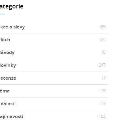
ategorie
kce a slevy
(85)
litch
(24)
Návody
(5)
ovinky
(247)
ecenze
(1)
Téma
(19)
dálosti
(13)
ajímavosti
(102)