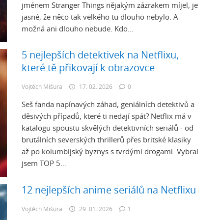
jménem Stranger Things nějakým zázrakem míjel, je
jasné, že něco tak velkého tu dlouho nebylo. A
možná ani dlouho nebude. Kdo…
5 nejlepších detektivek na Netflixu,
které tě přikovají k obrazovce
Vojtěch Mišura
17. 02. 2026
0
Seš fanda napínavých záhad, geniálních detektivů a
děsivých případů, které ti nedají spát? Netflix má v
katalogu spoustu skvělých detektivních seriálů - od
brutálních severských thrillerů přes britské klasiky
až po kolumbijský byznys s tvrdými drogami. Vybral
jsem TOP 5…
12 nejlepších anime seriálů na Netflixu
Vojtěch Mišura
29. 01. 2026
1