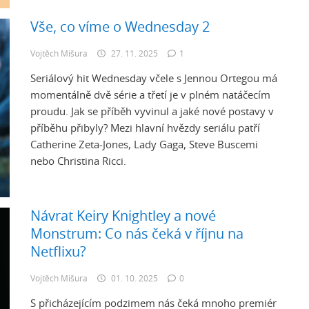
Vše, co víme o Wednesday 2
Vojtěch Mišura
27. 11. 2025
1
Seriálový hit Wednesday včele s Jennou Ortegou má
momentálně dvě série a třetí je v plném natáčecím
proudu. Jak se příběh vyvinul a jaké nové postavy v
příběhu přibyly? Mezi hlavní hvězdy seriálu patří
Catherine Zeta-Jones, Lady Gaga, Steve Buscemi
nebo Christina Ricci.
Návrat Keiry Knightley a nové
Monstrum: Co nás čeká v říjnu na
Netflixu?
Vojtěch Mišura
01. 10. 2025
0
S přicházejícím podzimem nás čeká mnoho premiér