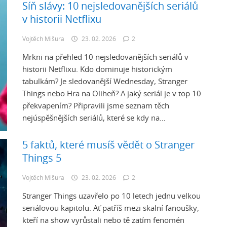
Síň slávy: 10 nejsledovanějších seriálů
v historii Netflixu
Vojtěch Mišura
23. 02. 2026
2
Mrkni na přehled 10 nejsledovanějších seriálů v
historii Netflixu. Kdo dominuje historickým
tabulkám? Je sledovanější Wednesday, Stranger
Things nebo Hra na Oliheň? A jaký seriál je v top 10
překvapením? Připravili jsme seznam těch
nejúspěšnějších seriálů, které se kdy na…
5 faktů, které musíš vědět o Stranger
Things 5
Vojtěch Mišura
23. 02. 2026
2
Stranger Things uzavřelo po 10 letech jednu velkou
seriálovou kapitolu. Ať patříš mezi skalní fanoušky,
kteří na show vyrůstali nebo tě zatím fenomén