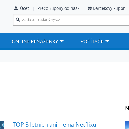
Účet
Prečo kupóny od nás?
Darčekový kupón
ONLINE PEŇAŽENKY
POČÍTAČE
N
TOP 8 letních anime na Netflixu