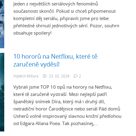
Jeden z největších seriálových fenoménů
současnosti skončil. Pokud si chceš připomenout
kompletní děj seriálu, připravili jsme pro tebe
přehledné shrnutí jednotlivých sérií. Pozor, souhrn
obsahuje spoilery!
10 hororů na Netflixu, které tě
zaručeně vyděsí!
Vojtěch Mišura
23. 02. 2026
2
Vybrali jsme TOP 10 tipů na horory na Netflixu,
které tě zaručeně vystraší. Mezi nejlepší patří
španělský snímek Díra, který má i druhý díl,
netradiční horor Čarodějnice nebo seriál Pád domů
Usherů volně inspirovaný slavnou knižní předlohou
od Edgara Allana Poea. Tak pozhasínej,…