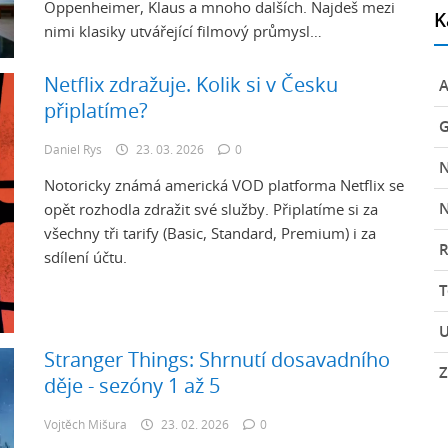
Oppenheimer, Klaus a mnoho dalších. Najdeš mezi
K
nimi klasiky utvářející filmový průmysl…
Netflix zdražuje. Kolik si v Česku
A
připlatíme?
G
Daniel Rys
23. 03. 2026
0
Notoricky známá americká VOD platforma Netflix se
N
opět rozhodla zdražit své služby. Připlatíme si za
všechny tři tarify (Basic, Standard, Premium) i za
R
sdílení účtu.
U
Stranger Things: Shrnutí dosavadního
Z
děje - sezóny 1 až 5
Vojtěch Mišura
23. 02. 2026
0