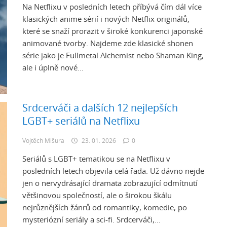
Na Netflixu v posledních letech příbývá čím dál více
klasických anime sérií i nových Netflix originálů,
které se snaží prorazit v široké konkurenci japonské
animované tvorby. Najdeme zde klasické shonen
série jako je Fullmetal Alchemist nebo Shaman King,
ale i úplně nové…
Srdcerváči a dalších 12 nejlepších
LGBT+ seriálů na Netflixu
Vojtěch Mišura
23. 01. 2026
0
Seriálů s LGBT+ tematikou se na Netflixu v
posledních letech objevila celá řada. Už dávno nejde
jen o nervydrásající dramata zobrazující odmítnutí
většinovou společností, ale o širokou škálu
nejrůznějších žánrů od romantiky, komedie, po
mysteriózní seriály a sci-fi. Srdcerváči,…