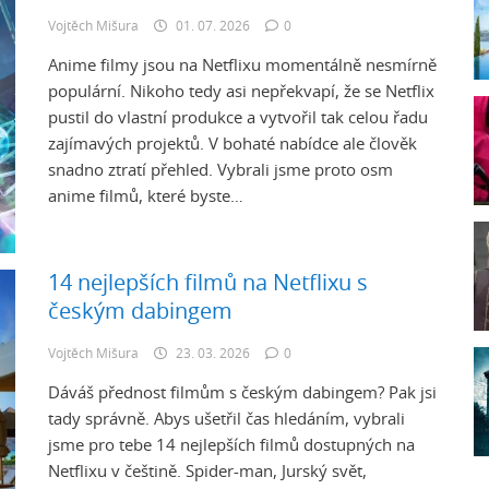
Vojtěch Mišura
01. 07. 2026
0
Anime filmy jsou na Netflixu momentálně nesmírně
populární. Nikoho tedy asi nepřekvapí, že se Netflix
pustil do vlastní produkce a vytvořil tak celou řadu
zajímavých projektů. V bohaté nabídce ale člověk
snadno ztratí přehled. Vybrali jsme proto osm
anime filmů, které byste…
14 nejlepších filmů na Netflixu s
českým dabingem
Vojtěch Mišura
23. 03. 2026
0
Dáváš přednost filmům s českým dabingem? Pak jsi
tady správně. Abys ušetřil čas hledáním, vybrali
jsme pro tebe 14 nejlepších filmů dostupných na
Netflixu v češtině. Spider-man, Jurský svět,